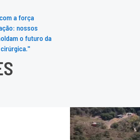
 com a força
mação: nossos
oldam o futuro da
cirúrgica."
ES