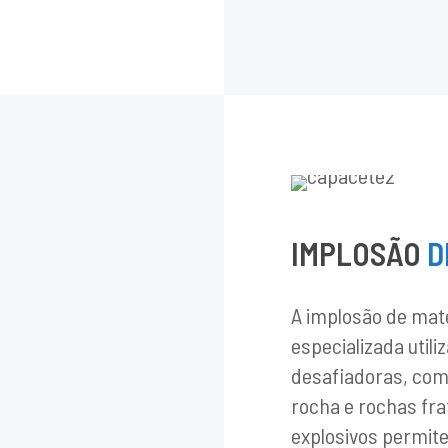
IMPLOSÃO
D
A implosão de mate
especializada uti
desafiadoras, com
rocha e rochas fra
explosivos permit