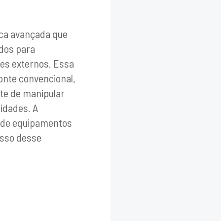
ica avançada que
ados para
es externos. Essa
onte convencional,
te de manipular
idades. A
o de equipamentos
esso desse