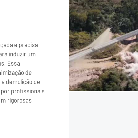
nçada e precisa
ara induzir um
as. Essa
nimização de
ra demolição de
 por profissionais
om rigorosas