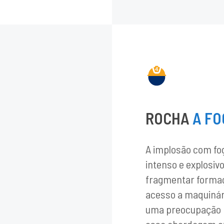
ROCHA
A F
A implosão com fog
intenso e explosi
fragmentar formaç
acesso a maquinár
uma preocupação p